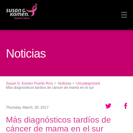
Noticias
Susan G. Komen Puerto Rico
Noticias
Uncategorized
Más diagnósticos tardíos de cáncer de mama en el sur
Thursday, March, 30, 2017
Más diagnósticos tardíos de
cáncer de mama en el sur